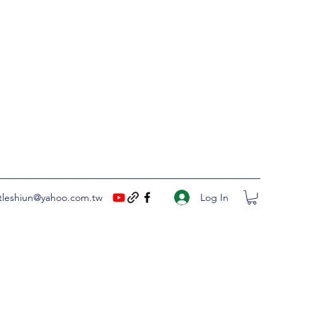
Log In
ittleshiun@yahoo.com.tw