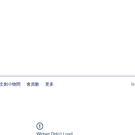
文創小物間
會員數
更多
l
Widget Didn’t Load